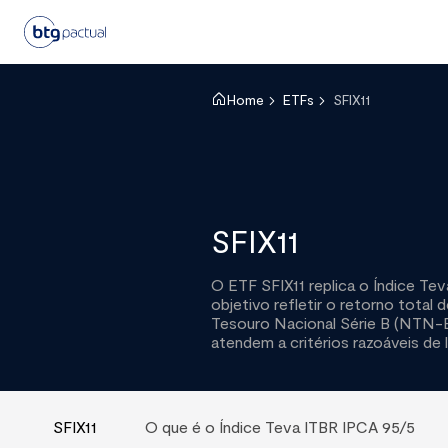
Home
ETFs
SFIX11
SFIX11
O ETF SFIX11 replica o Índice Te
objetivo refletir o retorno tota
Tesouro Nacional Série B (NTN-Bs
atendem a critérios razoáveis de l
SFIX11
O que é o Índice Teva ITBR IPCA 95/5