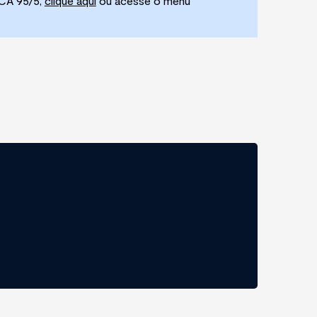
PCA 95/5
,
clique aqui
ou acesse o menu