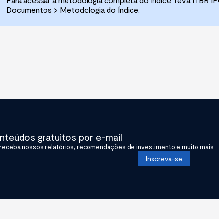
Para acessar a metodologia completa do
Índice Teva ITBR I
Documentos
>
Metodologia do Índice.
teúdos gratuitos por e-mail
receba nossos relatórios, recomendações de investimento e muito mais.
Inscreva-se